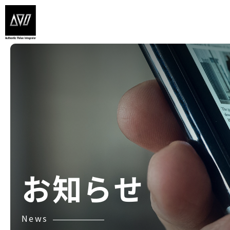
内
容
を
ス
キ
ッ
プ
お知らせ
News