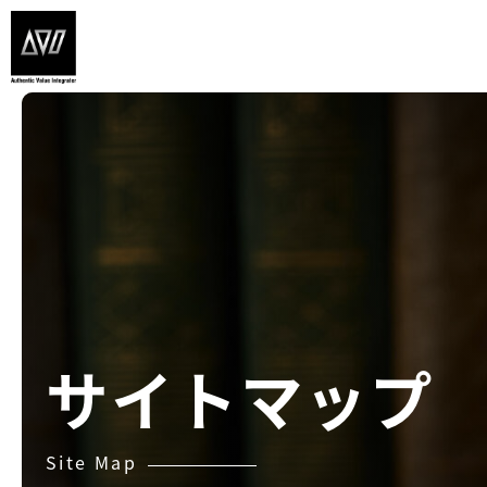
内
容
を
ス
キ
ッ
プ
サイトマップ
Site Map